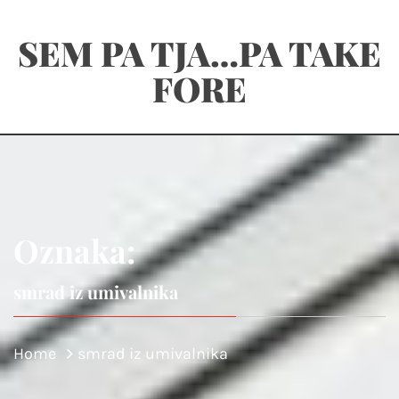
Skip
SEM PA TJA…PA TAKE
to
content
FORE
Oznaka:
smrad iz umivalnika
Home
smrad iz umivalnika