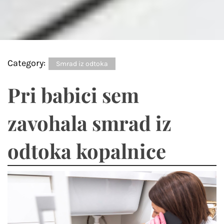
Category:
Smrad iz odtoka
Pri babici sem
zavohala smrad iz
odtoka kopalnice