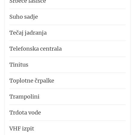
Srbeče lasišče
Suho sadje
Tečaj jadranja
Telefonska centrala
Tinitus
Toplotne črpalke
Trampolini
Trdota vode
VHF izpit