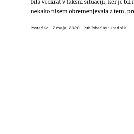
bila večkrat v takšni situaciji, ker je b
nekako nisem obremenjevala z tem, pre
Posted On :
17 maja, 2020
Published By :
Urednik