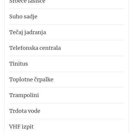
Srbeče lasišče
Suho sadje
Tečaj jadranja
Telefonska centrala
Tinitus
Toplotne črpalke
Trampolini
Trdota vode
VHF izpit