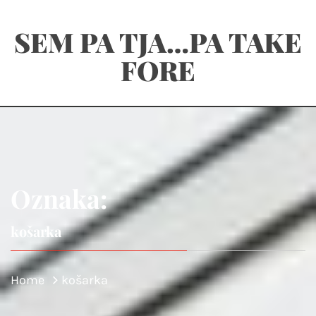
Skip
SEM PA TJA…PA TAKE
to
content
FORE
Oznaka:
košarka
Home
košarka