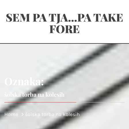
Skip
SEM PA TJA…PA TAKE
to
content
FORE
Oznaka:
šolska torba na kolesih
Home
šolska torba na kolesih