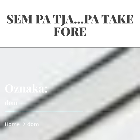
Skip
SEM PA TJA…PA TAKE
to
content
FORE
Oznaka:
dom
Home
dom