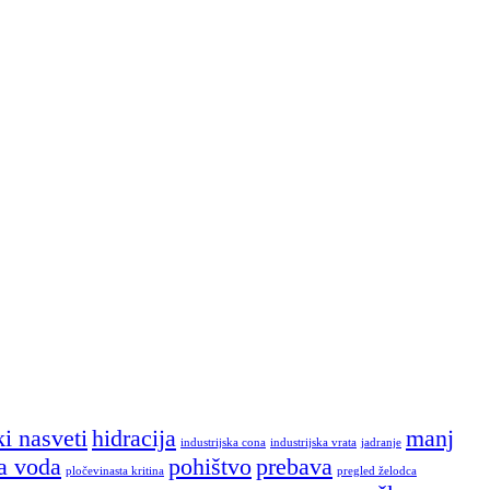
i nasveti
hidracija
manj
industrijska cona
industrijska vrata
jadranje
na voda
pohištvo
prebava
pločevinasta kritina
pregled želodca