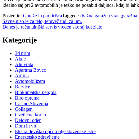
idealno saj pri 2 avtomobilih je težko ne pozabiti daljinca, kdaj bi lah
Posted in:
Garaže in parkirišča
Tagged :
dvižna garažna vrata
,
garažna 
Navigacija
Savne niso le za telo, temveč tudi za um.
Danes je računalniški servis vreden skoraj kot zlato
prispevka
Kategorije
3d print
Akne
Alu vrata
Apartma Bovec
Artritis
Avtomobilizem
Barvice
Bioklimatska pergola
Biro oprema
Casino Slovenija
Collagen
Cvetlična korita
Delovni oder
Dom in vrt
Ekstra deviško oljčno olje slovenske Istre
Energetsko zdravljenje