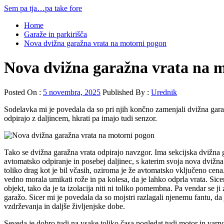
Skip
Sem pa tja…pa take fore
to
Primary
Home
content
Menu
Garaže in parkirišča
Nova dvižna garažna vrata na motorni pogon
Nova dvižna garažna vrata na 
Posted On :
5 novembra, 2025
Published By :
Urednik
Sodelavka mi je povedala da so pri njih končno zamenjali dvižna garažn
odpirajo z daljincem, hkrati pa imajo tudi senzor.
Tako se dvižna garažna vrata odpirajo navzgor. Ima sekcijska dvižna g
avtomatsko odpiranje in posebej daljinec, s katerim svoja nova dvižna 
toliko drag kot je bil včasih, oziroma je že avtomatsko vključeno cena
vedno morala umikati rože in pa kolesa, da je lahko odprla vrata. Sice
objekt, tako da je ta izolacija niti ni toliko pomembna. Pa vendar se 
garažo. Sicer mi je povedala da so mojstri razlagali njenemu fantu, da
vzdrževanja in daljše življenjske dobe.
Seveda je dobro tudi na vsake toliko časa pogledat tudi motor in varn