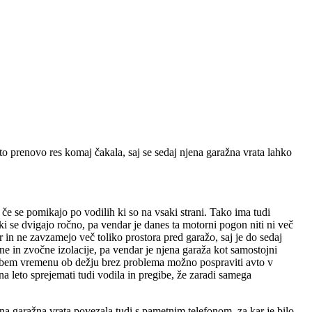
 to prenovo res komaj čakala, saj se sedaj njena garažna vrata lahko
če se pomikajo po vodilih ki so na vsaki strani. Tako ima tudi
ki se dvigajo ročno, pa vendar je danes ta motorni pogon niti ni več
r in ne zavzamejo več toliko prostora pred garažo, saj je do sedaj
tne in zvočne izolacije, pa vendar je njena garaža kot samostojni
 v slabem vremenu ob dežju brez problema možno pospraviti avto v
a leto sprejemati tudi vodila in pregibe, že zaradi samega
žna garažna vrata povezala tudi s pametnim telefonom, za kar je bilo