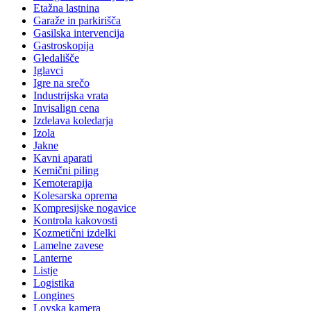
Etažna lastnina
Garaže in parkirišča
Gasilska intervencija
Gastroskopija
Gledališče
Iglavci
Igre na srečo
Industrijska vrata
Invisalign cena
Izdelava koledarja
Izola
Jakne
Kavni aparati
Kemični piling
Kemoterapija
Kolesarska oprema
Kompresijske nogavice
Kontrola kakovosti
Kozmetični izdelki
Lamelne zavese
Lanterne
Listje
Logistika
Longines
Lovska kamera